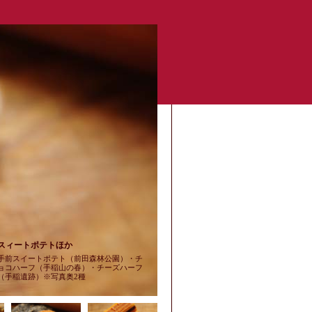
スィートポテトほか
手前スイートポテト（前田森林公園）・チ
ョコハーフ（手稲山の春）・チーズハーフ
（手稲遺跡）※写真奥2種